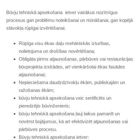
Būvju tehniskā apsekošana ietver vairākus nozīmīgus
procesus gan problēmu noteikšanai un risināšanai, gan kopējā
stāvokļa rūpīgai izvērtēšanai.
Rūpīga visu ēkas daļu mehāniskās izturības,
nolietojuma un drošības novērtēšana;
Obligāta pirms atjaunošanas, pārbūves vai restaurācijas
būvprojekta izstrādes, arī vienkāršotai ēkas fasādes
atjaunošanai;
Nepieciešama daudzdzīvokļu ēkām, publiskajām un
ražošanas ēkām;
būvju tehniskā apsekošana veic sertificēts un
pieredzējis būvinženieris;
būvju tehniskā apsekošana ļauj laikus pamanīt un
novērst bojājumus, kā arī efektivizēt atjaunošanas vai
pārbūves procesu.
Būvju tehniskā apsekošana ietver: