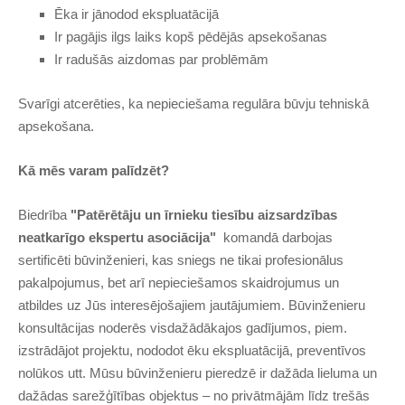
Ēka ir jānodod ekspluatācijā
Ir pagājis ilgs laiks kopš pēdējās apsekošanas
Ir radušās aizdomas par problēmām
Svarīgi atcerēties, ka nepieciešama regulāra būvju tehniskā
apsekošana.
Kā mēs varam palīdzēt?
Biedrība
"Patērētāju un īrnieku tiesību aizsardzības
neatkarīgo ekspertu asociācija"
komandā darbojas
sertificēti būvinženieri, kas sniegs ne tikai profesionālus
pakalpojumus, bet arī nepieciešamos skaidrojumus un
atbildes uz Jūs interesējošajiem jautājumiem. Būvinženieru
konsultācijas noderēs visdažādākajos gadījumos, piem.
izstrādājot projektu, nododot ēku ekspluatācijā, preventīvos
nolūkos utt. Mūsu būvinženieru pieredzē ir dažāda lieluma un
dažādas sarežģītības objektus – no privātmājām līdz trešās