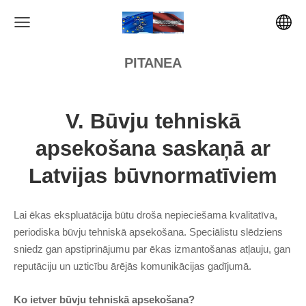
PITANEA
V. Būvju tehniskā
apsekošana saskaņā ar
Latvijas būvnormatīviem
Lai ēkas ekspluatācija būtu droša nepieciešama kvalitatīva,
periodiska būvju tehniskā apsekošana. Speciālistu slēdziens
sniedz gan apstiprinājumu par ēkas izmantošanas atļauju, gan
reputāciju un uzticību ārējās komunikācijas gadījumā.
Ko ietver būvju tehniskā apsekošana?