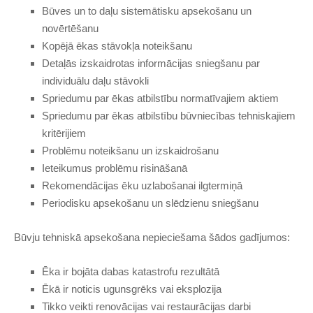
Būves un to daļu sistemātisku apsekošanu un
novērtēšanu
Kopējā ēkas stāvokļa noteikšanu
Detaļās izskaidrotas informācijas sniegšanu par
individuālu daļu stāvokli
Spriedumu par ēkas atbilstību normatīvajiem aktiem
Spriedumu par ēkas atbilstību būvniecības tehniskajiem
kritērijiem
Problēmu noteikšanu un izskaidrošanu
Ieteikumus problēmu risināšanā
Rekomendācijas ēku uzlabošanai ilgtermiņā
Periodisku apsekošanu un slēdzienu sniegšanu
Būvju tehniskā apsekošana nepieciešama šādos gadījumos:
Ēka ir bojāta dabas katastrofu rezultātā
Ēkā ir noticis ugunsgrēks vai eksplozija
Tikko veikti renovācijas vai restaurācijas darbi