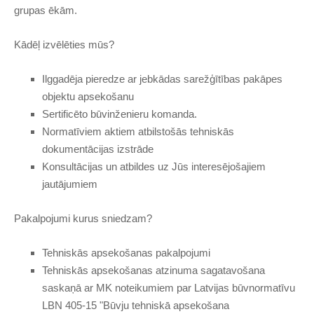
grupas ēkām.
Kādēļ izvēlēties mūs?
Ilggadēja pieredze ar jebkādas sarežģītības pakāpes
objektu apsekošanu
Sertificēto būvinženieru komanda.
Normatīviem aktiem atbilstošās tehniskās
dokumentācijas izstrāde
Konsultācijas un atbildes uz Jūs interesējošajiem
jautājumiem
Pakalpojumi kurus sniedzam?
Tehniskās apsekošanas pakalpojumi
Tehniskās apsekošanas atzinuma sagatavošana
saskaņā ar MK noteikumiem par Latvijas būvnormatīvu
LBN 405-15 "Būvju tehniskā apsekošana