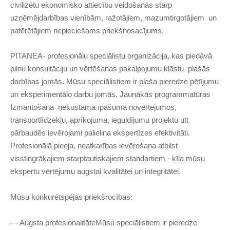
civilizētu ekonomisko attiecību veidošanās starp
uzņēmējdarbības vienībām, ražotājiem, mazumtirgotājiem un
patērētājiem nepieciešams priekšnosacījums.
PĪTANEA- profesionālu speciālistu organizācija, kas piedāvā
pilnu konsultāciju un vērtēšanas pakalpojumu klāstu plašās
darbības jomās. Mūsu speciālistiem ir plaša pieredze pētījumu
un eksperimentālo darbu jomās. Jaunākās programmatūras
Izmantošana nekustamā īpašuma novērtējumos,
transportlīdzekļu, aprīkojuma, ieguldījumu projektu utt
pārbaudēs ievērojami palielina ekspertīzes efektivitāti.
Profesionālā pieeja, neatkarības ievērošana atbilst
visstingrākajiem starptautiskajiem standartiem - ķīla mūsu
ekspertu vērtējumu augstai kvalitātei un integritātei.
Mūsu konkurētspējas priekšrocības:
— Augsta profesionalitāteMūsu speciālistiem ir pieredze