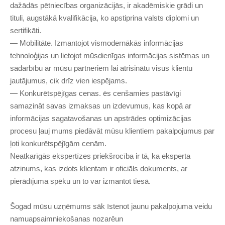
dažādās pētniecības organizācijās, ir akadēmiskie grādi un
tituli, augstākā kvalifikācija, ko apstiprina valsts diplomi un
sertifikāti.
— Mobilitāte. Izmantojot vismodernākās informācijas
tehnoloģijas un lietojot mūsdienīgas informācijas sistēmas un
sadarbību ar mūsu partneriem lai atrisinātu visus klientu
jautājumus, cik drīz vien iespējams.
— Konkurētspējīgas cenas. ēs cenšamies pastāvīgi
samazināt savas izmaksas un izdevumus, kas kopā ar
informācijas sagatavošanas un apstrādes optimizācijas
procesu ļauj mums piedāvāt mūsu klientiem pakalpojumus par
ļoti konkurētspējīgām cenām.
Neatkarīgās ekspertīzes priekšrocība ir tā, ka eksperta
atzinums, kas izdots klientam ir oficiāls dokuments, ar
pierādījuma spēku un to var izmantot tiesā.
Šogad mūsu uzņēmums sāk īstenot jaunu pakalpojuma veidu
namuapsaimniekošanas nozarēun