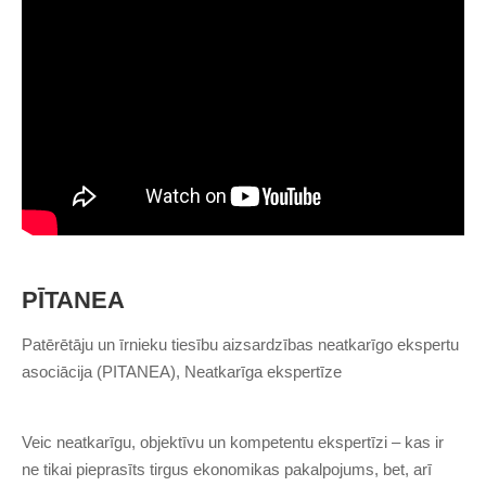
PĪTANEA
Patērētāju un īrnieku tiesību aizsardzības neatkarīgo ekspertu
asociācija (PITANEA), Neatkarīga ekspertīze
Veic neatkarīgu, objektīvu un kompetentu ekspertīzi – kas ir
ne tikai pieprasīts tirgus ekonomikas pakalpojums, bet, arī