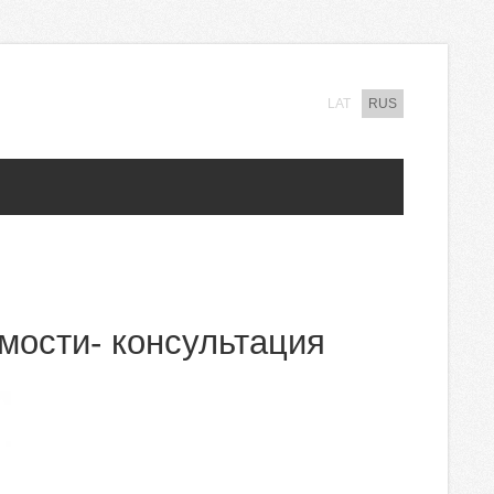
LAT
RUS
мости- консультация