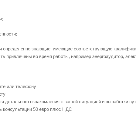
я;
енности;
е и определенно знающие, имеющие соответствующую квалифика
ть привлечены во время работы, например энергоаудитор, элект
чте или телефону
кту
для детального ознакомления с вашей ситуацией и выработки пу
ть консультации 50 евро плюс НДС