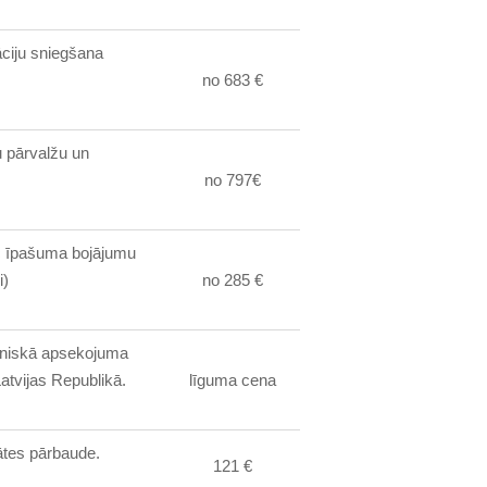
ciju sniegšana
no 683 €
 pārvalžu un
no 797€
c īpašuma bojājumu
i)
no 285 €
hniskā apsekojuma
atvijas Republikā.
līguma cena
ātes pārbaude.
121 €