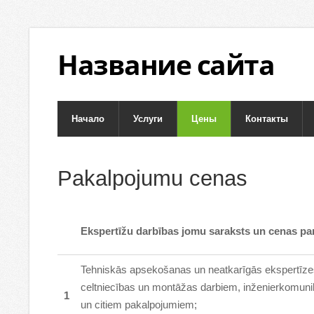
Название сайта
Начало
Услуги
Цены
Контакты
Pakalpojumu cenas
Ekspertīžu darbības jomu saraksts un cenas pa
Tehniskās apsekošanas un neatkarīgās ekspertīze
celtniecības un montāžas darbiem, inženierkomun
1
un citiem pakalpojumiem;