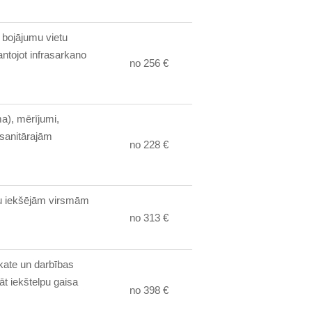
 bojājumu vietu
antojot infrasarkano
no 256 €
a), mērījumi,
 sanitārajām
no 228 €
nu iekšējām virsmām
no 313 €
kate un darbības
āt iekštelpu gaisa
no 398 €