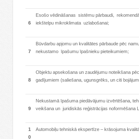
Esošo vēdināšanas sistēmu pārbaudi, rekomendā
6
iekštelpu mikroklimata uzlabošanai;
Būvdarbu apjomu un kvalitātes pārbaude pēc namu
7
nekustamo īpašumu īpašnieku pieteikumiem;
Objektu apsekošana un zaudējumu noteikšana pē
8
gadījumiem (saliešana, ugunsgrēks, un citi bojājum
Nekustamā īpašuma piedāvājumu izvērtēšana, te
9
veikšana un juridiskās reģistrācijas noformēšana L
1
Automobiļu tehniskā ekspertīze – krāsojuma kvalit
0