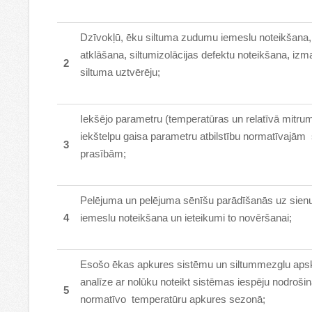
Dzīvokļū, ēku siltuma zudumu iemeslu noteikšana,
atklāšana, siltumizolācijas defektu noteikšana, izm
2
siltuma uztvērēju;
Iekšējo parametru (temperatūras un relatīvā mitrum
iekštelpu gaisa parametru atbilstību normatīvajām
3
prasībām;
Pelējuma un pelējuma sēnīšu parādīšanās uz sie
4
iemeslu noteikšana un ieteikumi to novēršanai;
Esošo ēkas apkures sistēmu un siltummezglu aps
analīze ar nolūku noteikt sistēmas iespēju nodrošin
5
normatīvo temperatūru apkures sezonā;