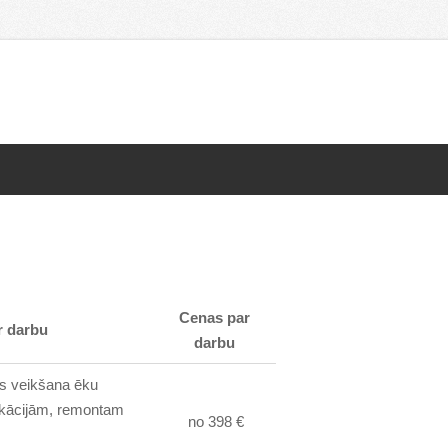
Cenas par
r darbu
darbu
s veikšana ēku
ikācijām, remontam
no 398 €